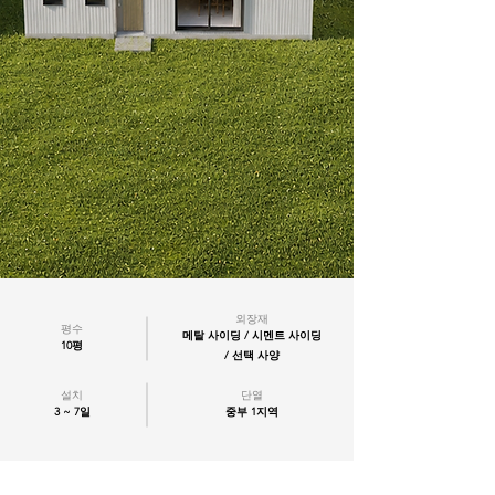
외장재
평수
메탈 사이딩 / 시멘트 사이딩
10평
/ 선택 사양
설치
단열
3 ~ 7일
중부 1지역