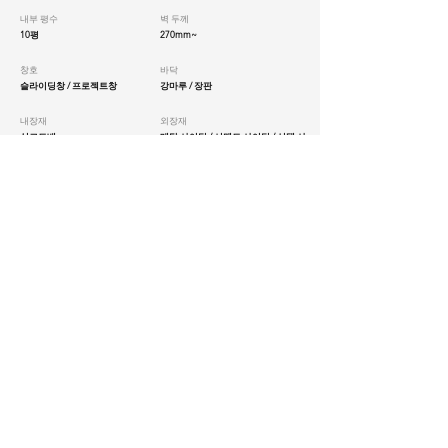
내부 평수
벽 두께
10평
270mm~
​창호
바닥
슬라이딩창 / 프로젝트창
강마루 / 장판
내장재
외장재
실크도배
메탈 사이딩 / 시멘트 사이딩 / 선택 사
양
단열 성능
단열재
중부1지역 기준
EPS패널
난방
설치 기간
습식 온수 난방 / 가스보일러
3 ~ 7일
공간 구성
거실/주방/침실/화장실/다용도실/현관
Service