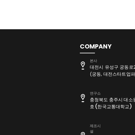
COMPANY
​본사
대전시 유성구 궁동로2번
(궁동, 대전스타트업
연구소
충청북도 충주시 대소원면
호 (한국교통대학교)
​제조시
설