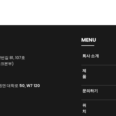
MENU
​회사 소개
길 81, 107호
파크본부)
제
품
 대학로 50, W7 120
​문의하기
위
치