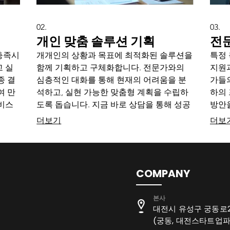
02.
03.
개인 맞춤 솔루션 기획
전
충족시
개개인의 상황과 목표에 최적화된 솔루션을
특정
 실
함께 기획하고 구체화합니다. 전문가와의
지원과
종 결
심층적인 대화를 통해 현재의 어려움을 분
가들
여 만
석하고, 실현 가능한 맞춤형 계획을 수립하
하의
비스
도록 돕습니다. 지금 바로 상담을 통해 성공
방안을
을 경
적인 미래를 설계하십시오.
한 최
더보기
더보
COMPANY
​본사
대전시 유성구 궁동로2번
(궁동, 대전스타트업